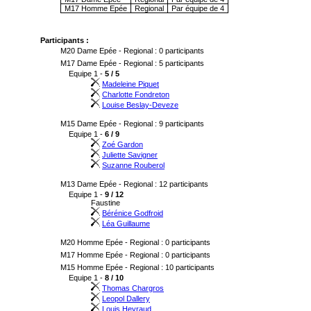
M17 Homme Epée
Regional
Par équipe de 4
Participants :
M20 Dame Epée - Regional : 0 participants
M17 Dame Epée - Regional : 5 participants
Equipe 1 -
5 / 5
Madeleine Piquet
Charlotte Fondreton
Louise Beslay-Deveze
M15 Dame Epée - Regional : 9 participants
Equipe 1 -
6 / 9
Zoé Gardon
Juliette Savigner
Suzanne Rouberol
M13 Dame Epée - Regional : 12 participants
Equipe 1 -
9 / 12
Faustine
Bérénice Godfroid
Léa Guillaume
M20 Homme Epée - Regional : 0 participants
M17 Homme Epée - Regional : 0 participants
M15 Homme Epée - Regional : 10 participants
Equipe 1 -
8 / 10
Thomas Chargros
Leopol Dallery
Louis Heyraud