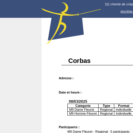
111 chemin de crép
escrime
Corbas
Adresse :
Date et heure :
08/03/2025
Categorie
Type
Format
M9 Dame Fleuret
Regional
Individuelle
M9 Homme Fleuret
Regional
Individuelle
Participants :
M9 Dame Fleuret - Regional : 5 participants