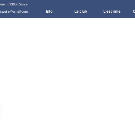
ieux, 69300 Caluire
Info
Le club
L'escrime
C
.caluire@gmail.com