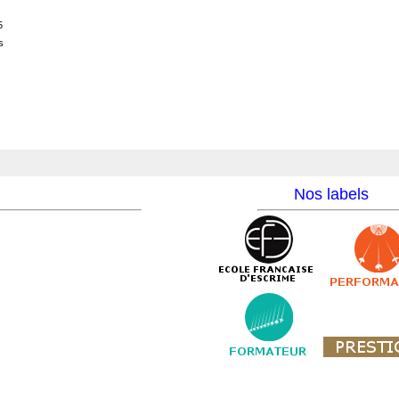
5
s
Nos labels