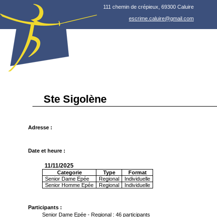
111 chemin de crépieux, 69300 Caluire
escrime.caluire@gmail.com
Ste Sigolène
Adresse :
Date et heure :
11/11/2025
Categorie
Type
Format
Senior Dame Epée
Regional
Individuelle
Senior Homme Epée
Regional
Individuelle
Participants :
Senior Dame Epée - Regional : 46 participants