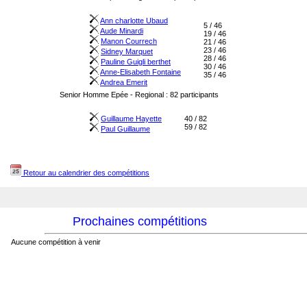
Ann charlotte Ubaud
5 / 46
Aude Minardi
19 / 46
Manon Courrech
21 / 46
23 / 46
Sidney Marquet
28 / 46
Pauline Guigli berthet
30 / 46
Anne-Elisabeth Fontaine
35 / 46
Andrea Emerit
Senior Homme Epée - Regional : 82 participants
Guillaume Hayette
40 / 82
59 / 82
Paul Guillaume
Retour au calendrier des compétitions
Prochaines compétitions
Aucune compétition à venir