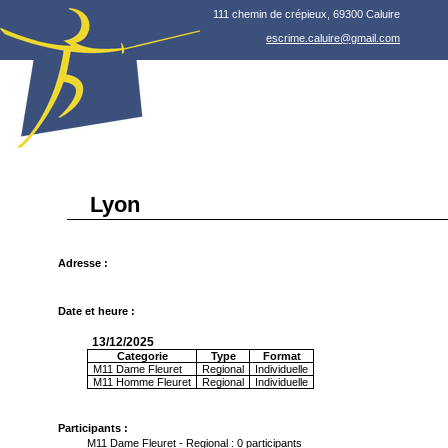
111 chemin de crépieux, 69300 Caluire
escrime.caluire@gmail.com
Lyon
Adresse :
Date et heure :
13/12/2025
Categorie
Type
Format
M11 Dame Fleuret
Regional
Individuelle
M11 Homme Fleuret
Regional
Individuelle
Participants :
M11 Dame Fleuret - Regional : 0 participants