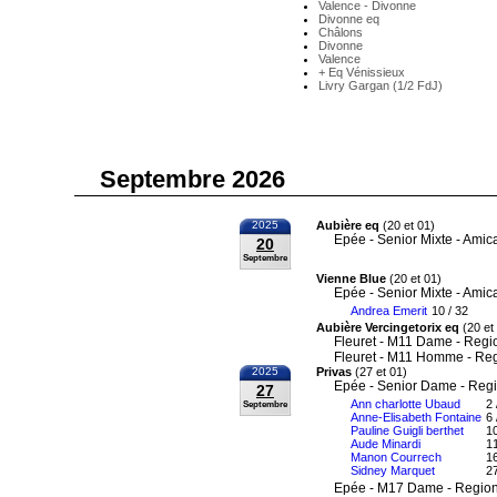
Valence - Divonne
Divonne eq
Châlons
Divonne
Valence
+ Eq Vénissieux
Livry Gargan (1/2 FdJ)
Septembre 2026
2025
Aubière eq
(20 et 01)
Epée - Senior Mixte - Amic
20
Septembre
Vienne Blue
(20 et 01)
Epée - Senior Mixte - Amic
Andrea Emerit
10 / 32
Aubière Vercingetorix eq
(20 et
Fleuret - M11 Dame - Regi
Fleuret - M11 Homme - Re
2025
Privas
(27 et 01)
Epée - Senior Dame - Reg
27
Ann charlotte Ubaud
2 
Septembre
Anne-Elisabeth Fontaine
6 
Pauline Guigli berthet
10
Aude Minardi
11
Manon Courrech
16
Sidney Marquet
27
Epée - M17 Dame - Region