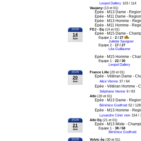
Leopol Dallery
103 / 114
Vaujany
(13 et 01)
Epée - M13 Dame - Region
Epée - M11 Dame - Region
Epée - M13 Homme - Regi
Epée - M11 Homme - Regi
2026
FDJ - Eq
(14 et 01)
Epée - M15 Dame - Champi
14
Equipe 1 -
2 / 27
Juin
Juliette Savigner
Equipe 2 -
17 / 27
Léa Guillaume
Epée - M15 Homme - Cham
Equipe 1 -
22 / 30
Leopol Dallery
2026
France Lille
(20 et 01)
Epée - Vétéran Dame - Ch
20
Alice Vienne
37 / 64
Juin
Epée - Vétéran Homme - C
Stéphane Vienne
9 / 83
Albi
(20 et 01)
Epée - M13 Dame - Region
Bérénice Godfroid
52 / 128
Epée - M13 Homme - Regi
Lysandre Cirier vion
154 / 
2026
Albi Eq
(21 et 01)
Epée - M13 Mixte - Champi
21
Equipe 1 -
38 / 58
Juin
Bérénice Godfroid
2026
Volvic éq
(30 et 01)