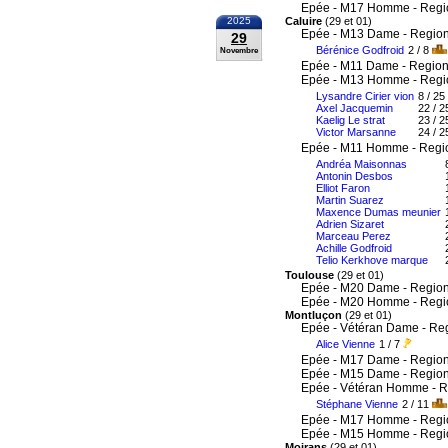
Epée - M17 Homme - Regi
2025
Caluire
(29 et 01)
Epée - M13 Dame - Region
29
Bérénice Godfroid
2 / 8
Novembre
Epée - M11 Dame - Region
Epée - M13 Homme - Regi
Lysandre Cirier vion
8 / 25
Axel Jacquemin
22 / 2
Kaelig Le strat
23 / 2
Victor Marsanne
24 / 2
Epée - M11 Homme - Regi
Andréa Maisonnas
Antonin Desbos
Elliot Faron
Martin Suarez
Maxence Dumas meunier
Adrien Sizaret
Marceau Perez
Achille Godfroid
Telio Kerkhove marque
Toulouse
(29 et 01)
Epée - M20 Dame - Region
Epée - M20 Homme - Regi
Montluçon
(29 et 01)
Epée - Vétéran Dame - Re
Alice Vienne
1 / 7
Epée - M17 Dame - Region
Epée - M15 Dame - Region
Epée - Vétéran Homme - R
Stéphane Vienne
2 / 11
Epée - M17 Homme - Regi
Epée - M15 Homme - Regi
Moirans
(29 et 01)