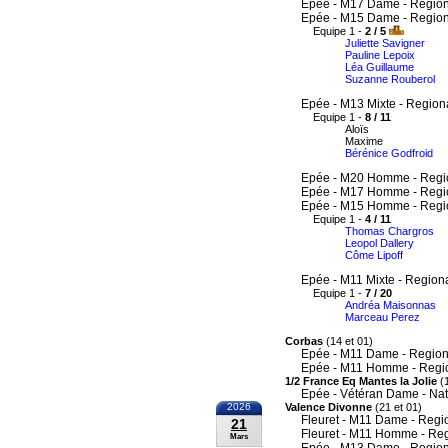
Epée - M17 Dame - Region
Epée - M15 Dame - Region
Equipe 1 -
2 / 5
Juliette Savigner
Pauline Lepoix
Léa Guillaume
Suzanne Rouberol
Epée - M13 Mixte - Region
Equipe 1 -
8 / 11
Aloïs
Maxime
Bérénice Godfroid
Epée - M20 Homme - Regi
Epée - M17 Homme - Regi
Epée - M15 Homme - Regi
Equipe 1 -
4 / 11
Thomas Chargros
Leopol Dallery
Côme Lipoff
Epée - M11 Mixte - Region
Equipe 1 -
7 / 20
Andréa Maisonnas
Marceau Perez
Corbas
(14 et 01)
Epée - M11 Dame - Region
Epée - M11 Homme - Regi
1/2 France Eq Mantes la Jolie
(1
Epée - Vétéran Dame - Nat
2026
Valence Divonne
(21 et 01)
Fleuret - M11 Dame - Regi
21
Fleuret - M11 Homme - Re
Mars