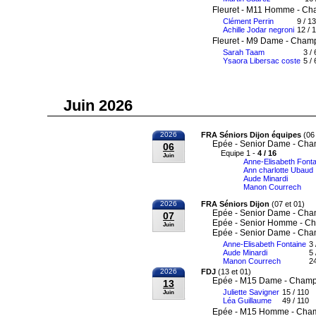
Fleuret - M11 Homme - Ch
Clément Perrin
9 / 13
Achille Jodar negroni
12 / 
Fleuret - M9 Dame - Champ
Sarah Taam
3 /
Ysaora Libersac coste
5 / 
Juin 2026
2026
FRA Séniors Dijon équipes
(06 
Epée - Senior Dame - Cha
06
Equipe 1 -
4 / 16
Juin
Anne-Elisabeth Fonta
Ann charlotte Ubaud
Aude Minardi
Manon Courrech
2026
FRA Séniors Dijon
(07 et 01)
Epée - Senior Dame - Cha
07
Epée - Senior Homme - Ch
Juin
Epée - Senior Dame - Cha
Anne-Elisabeth Fontaine
3 
Aude Minardi
5 
Manon Courrech
24
2026
FDJ
(13 et 01)
Epée - M15 Dame - Champi
13
Juliette Savigner
15 / 110
Juin
Léa Guillaume
49 / 110
Epée - M15 Homme - Cham