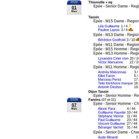
2026
Thionville + eq
Epée - Senior Dame - Reg
01
Mars
Tassin
Epée - M15 Dame - Region
Léa Guillaume
1 / 4
Pauline Lepoix
3 / 4
Epée - M13 Dame - Region
Bérénice Godfroid
3 / 10
Epée - M11 Dame - Region
Epée - M15 Homme - Regi
Epée - M13 Homme - Regi
Lysandre Cirier vion
20 / 2
Victor Marsanne
22 / 2
Epée - M11 Homme - Regi
Andréa Maisonnas
3 /
Elliot Faron
5 /
Marceau Perez
17 
Telio Kerkhove marque
18 
Antonin Desbos
19 
Dijon Tassin
Epée - Senior Homme - Re
2026
Fareins
(07 et 01)
Epée - Senior Homme - Ch
07
Alexis Para
4 / 44
Mars
Guillaume Hayette
10 / 44
Stéphane Vienne
11 / 44
Paul Guillaume
23 / 44
Vincent Guillaume
27 / 44
Béranger Vachet
31 / 44
Epée - Senior Dame - Cha
Aude Minardi
7 