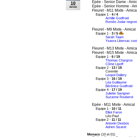
Epée - Senior Dame - Amic
10
Epée - Senior Homme - Am
Janvier
Fleuret - M11 Mixte - Amica
Equipe 1 -
4 / 4
Achille Godfroid
Roméo Jodar negron
Fleuret - M9 Mixte - Amical
Equipe 1 -
3 / 5
Sarah Taam
Ysaora Libersac cos
Fleuret - M13 Mixte - Amica
Fleuret - M15 Mixte - Amica
Equipe 1 -
6 / 19
Thomas Chargros
Côme Lipoff
Equipe 2 -
13 / 19
Corentin
Leopol Dallery
Equipe 3 -
16 / 19
Léa Guillaume
Bérénice Godfroid
Equipe 4 -
17 / 19
Juliette Savigner
Suzanne Rouberol
Epée - M11 Mixte - Amical
Equipe 1 -
10 / 11
Elliot Faron
Léo-Paul
Equipe 2 -
11 / 11
Antonin Desbos
Adrien Sizaret
Monaco
(10 et 01)