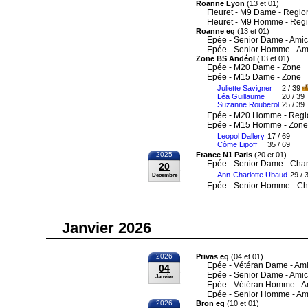
Roanne Lyon
(13 et 01)
Fleuret - M9 Dame - Regio
Fleuret - M9 Homme - Reg
Roanne eq
(13 et 01)
Epée - Senior Dame - Amic
Epée - Senior Homme - Am
Zone BS Andéol
(13 et 01)
Epée - M20 Dame - Zone
Epée - M15 Dame - Zone
Juliette Savigner
2 / 39
Léa Guillaume
20 / 39
Suzanne Rouberol
25 / 39
Epée - M20 Homme - Regi
Epée - M15 Homme - Zone
Leopol Dallery
17 / 69
Côme Lipoff
35 / 69
2025
France N1 Paris
(20 et 01)
Epée - Senior Dame - Cha
20
Ann-Charlotte Ubaud
29 / 
Décembre
Epée - Senior Homme - Ch
Janvier 2026
2026
Privas eq
(04 et 01)
Epée - Vétéran Dame - Ami
04
Epée - Senior Dame - Amic
Janvier
Epée - Vétéran Homme - A
Epée - Senior Homme - Am
2026
Bron eq
(10 et 01)