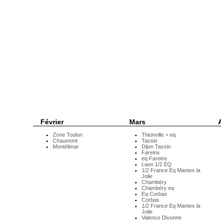
Février
Mars
A
Zone Toulon
Thionville + eq
Chaumont
Tassin
Montélimar
Dijon Tassin
Fareins
eq Fareins
Laon 1/2 EQ
1/2 France Eq Mantes la
Jolie
Chambéry
Chambéry eq
Eq Corbas
Corbas
1/2 France Eq Mantes la
Jolie
Valence Divonne