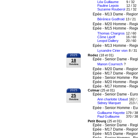
Léa Guillaume
9 / 32
Pauline Lepoix
12 / 32
Suzanne Rouberol
21 / 32
Epée - M13 Dame - Region
Bérénice Godfroid
13 / 21
Epée - M20 Homme - Regi
Epée - M15 Homme - Regi
Thomas Chargros
12 / 60
Côme Lipoff
16 / 60
Leopol Dallery
20 / 60
Epée - M13 Homme - Regi
Lysandre Cirier vion
8 / 31
2025
Rodez
(18 et 01)
Epée - Senior Dame - Reg
18
Manon Courrech
?
Octobre
Epée - M20 Dame - Region
Epée - M17 Dame - Region
Epée - Senior Homme - Re
Epée - M20 Homme - Regi
Epée - M17 Homme - Regi
2025
Colmar
(25 et 01)
Epée - Senior Dame - Eur
25
Ann charlotte Ubaud
162 /
Octobre
Sidney Marquet
213 /
Epée - Senior Homme - E
Guillaume Hayette
179 / 3
Paul Guillaume
370 / 3
Petit Bourg
(25 et 01)
Epée - Senior Dame - Reg
Epée - M17 Dame - Region
Epée - M15 Dame - Region