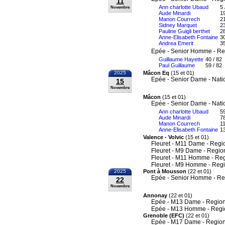
11
Ann charlotte Ubaud
5 
Novembre
Aude Minardi
19
Manon Courrech
21
Sidney Marquet
23
Pauline Guigli berthet
28
Anne-Elisabeth Fontaine
30
Andrea Emerit
35
Epée - Senior Homme - Re
Guillaume Hayette
40 / 82
Paul Guillaume
59 / 82
2025
Mâcon Eq
(15 et 01)
Epée - Senior Dame - Nati
15
Novembre
Mâcon
(15 et 01)
Epée - Senior Dame - Nati
Ann charlotte Ubaud
59
Aude Minardi
78
Manon Courrech
11
Anne-Elisabeth Fontaine
13
Valence - Volvic
(15 et 01)
Fleuret - M11 Dame - Regi
Fleuret - M9 Dame - Regio
Fleuret - M11 Homme - Re
Fleuret - M9 Homme - Reg
2025
Pont à Mousson
(22 et 01)
Epée - Senior Homme - Re
22
Novembre
Annonay
(22 et 01)
Epée - M13 Dame - Region
Epée - M13 Homme - Regi
Grenoble (EFC)
(22 et 01)
Epée - M17 Dame - Region