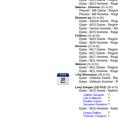
Epée - M13 Dame - Region
Epée - M13 Homme - Regi
Valence - Divonne
(21 et 01)
Fleuret - M9 Dame - Regio
Fleuret - M9 Homme - Reg
Divonne eq
(21 et 01)
Epée - Senior Dame - Reg
Epée - M15 Dame - Region
Epée - Senior Homme - Re
Epée - M15 Homme - Regi
Châlons
(21 et 01)
Epée - M20 Dame - Region
Epée - M20 Homme - Regi
Divonne
(21 et 01)
Epée - M17 Dame - Region
Epée - M11 Dame - Region
Epée - M17 Homme - Regi
Epée - M11 Homme - Regi
Valence
(21 et 01)
Epée - M11 Dame - Region
Epée - M11 Homme - Regi
2026
+ Eq Vénissieux
(28 et 01)
Epée - Vétéran Dame - Re
28
Epée - Vétéran Homme - R
Mars
Livry Gargan (1/2 FdJ)
(28 et 01
Epée - M15 Dame - Nation
Juliette Savigner
?
Léa Guillaume
?
Pauline Lepoix
?
Suzanne Rouberol
?
Epée - M15 Homme - Nati
Leopol Dallery
?
Thomas Chargros
?