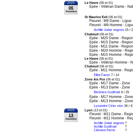
2025
Le Havre
(06 et 01)
Epée - Vétéran Dame - Nat
06
Décembre
St Maurice Exil
(06 et 01)
Fleuret - M9 Dame - Ligue
Fleuret - M9 Homme - Ligu
Achille Jodar negroni
15 / 
Chabeuil
(06 et 01)
Epée - M20 Dame - Region
Epée - M15 Dame - Region
Epée - M11 Dame - Region
Epée - M20 Homme - Regi
Epée - M15 Homme - Regi
Le Havre
(06 et 01)
Epée - Vétéran Homme - N
Chabeuil
(06 et 01)
Epée - M11 Homme - Regi
Elliot Faron
7 / 14
Zone Aix Pce
(06 et 01)
Epée - M17 Dame - Zone
Epée - M13 Dame - Zone
Bérénice Godfroid
6 / 25
Epée - M17 Homme - Zone
Epée - M13 Homme - Zone
Lysandre Cirier vion
36 / 4
2025
Lyon
(13 et 01)
Fleuret - M11 Dame - Regi
13
Fleuret - M11 Homme - Re
Décembre
Achille Jodar negroni
?
Achille Godfroid
?
Clément Perrin
?