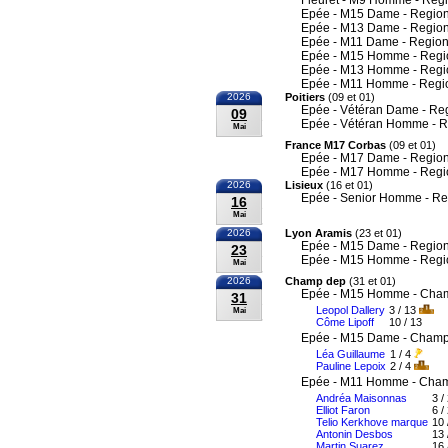
Fleuret - M9 Homme - Reg
Epée - M15 Dame - Region
Epée - M13 Dame - Region
Epée - M11 Dame - Region
Epée - M15 Homme - Regi
Epée - M13 Homme - Regi
Epée - M11 Homme - Regi
2026
Poitiers
(09 et 01)
Epée - Vétéran Dame - Re
09
Epée - Vétéran Homme - R
Mai
France M17 Corbas
(09 et 01)
Epée - M17 Dame - Region
Epée - M17 Homme - Regi
2026
Lisieux
(16 et 01)
Epée - Senior Homme - Re
16
Mai
2026
Lyon Aramis
(23 et 01)
Epée - M15 Dame - Region
23
Epée - M15 Homme - Regi
Mai
2026
Champ dep
(31 et 01)
Epée - M15 Homme - Cham
31
Leopol Dallery
3 / 13
Mai
Côme Lipoff
10 / 13
Epée - M15 Dame - Champi
Léa Guillaume
1 / 4
Pauline Lepoix
2 / 4
Epée - M11 Homme - Cham
Andréa Maisonnas
3 /
Elliot Faron
6 /
Telio Kerkhove marque
10 
Antonin Desbos
13 
Martin Suarez
16 