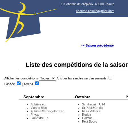
111 chemin de crépieux, 69300 Caluire
escrime.caluire@gmail.com
<< Saison précédente
Liste des compétitions de la saiso
Afficher les compétitions
Afficher les simples surclassements
Passée
| A venir
Septembre
Octobre
Aubière eq
Schiltingeim U14
Vienne Blue
St Paul 3Ch éq
Aubière Vercingetorix eq
REG Valence
Privas
Rodez
Lamastre L7T
Colmar
Petit Bourg