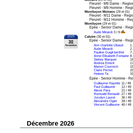
Fleuret - M9 Dame - Regio
Fleuret - M9 Homme - Reg
Montluçon Moirans
(29 et 01)
Fleuret - M11 Dame - Regi
Fleuret - M11 Homme - Re
Montluçon
(29 et 01)
Epée - Senior Dame - Reg
Aude Minardi
3 / 9
2025
Caluire
(30 et 01)
Epée - Senior Dame - Reg
30
Ann charlotte Ubaud
1 
Novembre
Aude Minardi
2 
Pauline Guigli berthet
7 
Anne-Elisabeth Fontaine
8 
Sidney Marquet
16
Andrea Emerit
17
Manon Courrech
18
Claire Pernet
29
Helene Ta
31
Epée - Senior Homme - Re
Guillaume Hayette
11 / 49
Paul Guillaume
12 / 49
Alexis Para
21 / 49
Romuald Renauld
27 / 49
Jocelyn Lauret
36 / 49
Alexandre Ogier
39 / 49
Vincent Guillaume
40 / 49
Décembre 2026