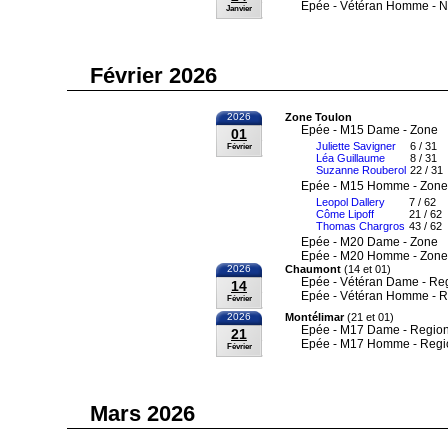
Epée - Vétéran Homme - N
Janvier
Février 2026
2026
Zone Toulon
Epée - M15 Dame - Zone
01
Juliette Savigner
6 / 31
Février
Léa Guillaume
8 / 31
Suzanne Rouberol
22 / 31
Epée - M15 Homme - Zone
Leopol Dallery
7 / 62
Côme Lipoff
21 / 62
Thomas Chargros
43 / 62
Epée - M20 Dame - Zone
Epée - M20 Homme - Zone
2026
Chaumont
(14 et 01)
Epée - Vétéran Dame - Re
14
Epée - Vétéran Homme - R
Février
2026
Montélimar
(21 et 01)
Epée - M17 Dame - Region
21
Epée - M17 Homme - Regi
Février
Mars 2026