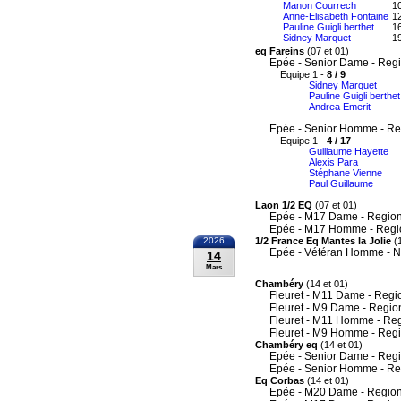
Manon Courrech
10
Anne-Elisabeth Fontaine
12
Pauline Guigli berthet
16
Sidney Marquet
19
eq Fareins
(07 et 01)
Epée - Senior Dame - Reg
Equipe 1 -
8 / 9
Sidney Marquet
Pauline Guigli berthet
Andrea Emerit
Epée - Senior Homme - Re
Equipe 1 -
4 / 17
Guillaume Hayette
Alexis Para
Stéphane Vienne
Paul Guillaume
Laon 1/2 EQ
(07 et 01)
Epée - M17 Dame - Region
Epée - M17 Homme - Regi
2026
1/2 France Eq Mantes la Jolie
(1
Epée - Vétéran Homme - N
14
Mars
Chambéry
(14 et 01)
Fleuret - M11 Dame - Regi
Fleuret - M9 Dame - Regio
Fleuret - M11 Homme - Re
Fleuret - M9 Homme - Reg
Chambéry eq
(14 et 01)
Epée - Senior Dame - Reg
Epée - Senior Homme - Re
Eq Corbas
(14 et 01)
Epée - M20 Dame - Region