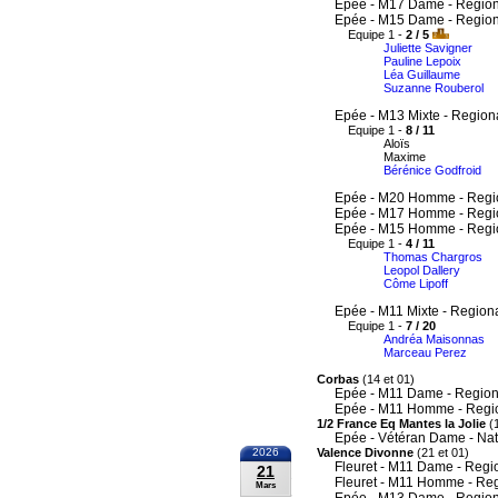
Epée - M17 Dame - Region
Epée - M15 Dame - Region
Equipe 1 -
2 / 5
Juliette Savigner
Pauline Lepoix
Léa Guillaume
Suzanne Rouberol
Epée - M13 Mixte - Region
Equipe 1 -
8 / 11
Aloïs
Maxime
Bérénice Godfroid
Epée - M20 Homme - Regi
Epée - M17 Homme - Regi
Epée - M15 Homme - Regi
Equipe 1 -
4 / 11
Thomas Chargros
Leopol Dallery
Côme Lipoff
Epée - M11 Mixte - Region
Equipe 1 -
7 / 20
Andréa Maisonnas
Marceau Perez
Corbas
(14 et 01)
Epée - M11 Dame - Region
Epée - M11 Homme - Regi
1/2 France Eq Mantes la Jolie
(1
Epée - Vétéran Dame - Nat
2026
Valence Divonne
(21 et 01)
Fleuret - M11 Dame - Regi
21
Fleuret - M11 Homme - Re
Mars