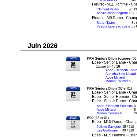
Fleuret - M11 Homme - Ch
Clément Perrin
9 / 13
Achille Jodar negroni
12 / 
Fleuret - M9 Dame - Champ
Sarah Taam
3 /
Ysaora Libersac coste
5 / 
Juin 2026
2026
FRA Séniors Dijon équipes
(06 
Epée - Senior Dame - Cha
06
Equipe 1 -
4 / 16
Juin
Anne-Elisabeth Fonta
Ann charlotte Ubaud
Aude Minardi
Manon Courrech
2026
FRA Séniors Dijon
(07 et 01)
Epée - Senior Dame - Cha
07
Epée - Senior Homme - Ch
Juin
Epée - Senior Dame - Cha
Anne-Elisabeth Fontaine
3 
Aude Minardi
5 
Manon Courrech
24
2026
FDJ
(13 et 01)
Epée - M15 Dame - Champi
13
Juliette Savigner
15 / 110
Juin
Léa Guillaume
49 / 110
Epée - M15 Homme - Cham