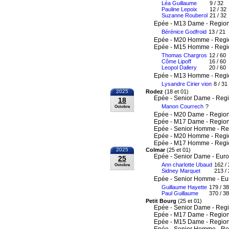
Léa Guillaume
9 / 32
Pauline Lepoix
12 / 32
Suzanne Rouberol
21 / 32
Epée - M13 Dame - Region
Bérénice Godfroid
13 / 21
Epée - M20 Homme - Regi
Epée - M15 Homme - Regi
Thomas Chargros
12 / 60
Côme Lipoff
16 / 60
Leopol Dallery
20 / 60
Epée - M13 Homme - Regi
Lysandre Cirier vion
8 / 31
2025
Rodez
(18 et 01)
Epée - Senior Dame - Reg
18
Manon Courrech
?
Octobre
Epée - M20 Dame - Region
Epée - M17 Dame - Region
Epée - Senior Homme - Re
Epée - M20 Homme - Regi
Epée - M17 Homme - Regi
2025
Colmar
(25 et 01)
Epée - Senior Dame - Eur
25
Ann charlotte Ubaud
162 /
Octobre
Sidney Marquet
213 /
Epée - Senior Homme - E
Guillaume Hayette
179 / 3
Paul Guillaume
370 / 3
Petit Bourg
(25 et 01)
Epée - Senior Dame - Reg
Epée - M17 Dame - Region
Epée - M15 Dame - Region