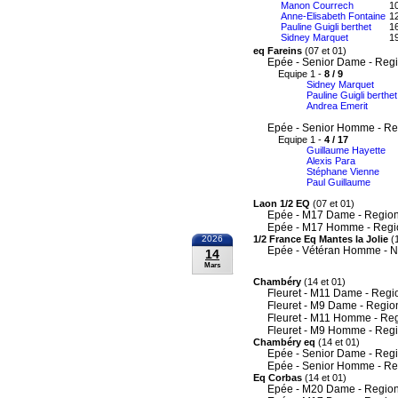
Manon Courrech
10
Anne-Elisabeth Fontaine
12
Pauline Guigli berthet
16
Sidney Marquet
19
eq Fareins
(07 et 01)
Epée - Senior Dame - Reg
Equipe 1 -
8 / 9
Sidney Marquet
Pauline Guigli berthet
Andrea Emerit
Epée - Senior Homme - Re
Equipe 1 -
4 / 17
Guillaume Hayette
Alexis Para
Stéphane Vienne
Paul Guillaume
Laon 1/2 EQ
(07 et 01)
Epée - M17 Dame - Region
Epée - M17 Homme - Regi
2026
1/2 France Eq Mantes la Jolie
(1
Epée - Vétéran Homme - N
14
Mars
Chambéry
(14 et 01)
Fleuret - M11 Dame - Regi
Fleuret - M9 Dame - Regio
Fleuret - M11 Homme - Re
Fleuret - M9 Homme - Reg
Chambéry eq
(14 et 01)
Epée - Senior Dame - Reg
Epée - Senior Homme - Re
Eq Corbas
(14 et 01)
Epée - M20 Dame - Region