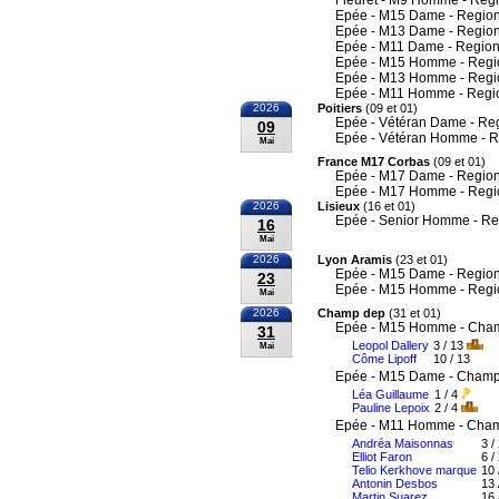
Fleuret - M9 Homme - Reg
Epée - M15 Dame - Region
Epée - M13 Dame - Region
Epée - M11 Dame - Region
Epée - M15 Homme - Regi
Epée - M13 Homme - Regi
Epée - M11 Homme - Regi
2026
Poitiers
(09 et 01)
Epée - Vétéran Dame - Re
09
Epée - Vétéran Homme - R
Mai
France M17 Corbas
(09 et 01)
Epée - M17 Dame - Region
Epée - M17 Homme - Regi
2026
Lisieux
(16 et 01)
Epée - Senior Homme - Re
16
Mai
2026
Lyon Aramis
(23 et 01)
Epée - M15 Dame - Region
23
Epée - M15 Homme - Regi
Mai
2026
Champ dep
(31 et 01)
Epée - M15 Homme - Cham
31
Leopol Dallery
3 / 13
Mai
Côme Lipoff
10 / 13
Epée - M15 Dame - Champi
Léa Guillaume
1 / 4
Pauline Lepoix
2 / 4
Epée - M11 Homme - Cham
Andréa Maisonnas
3 /
Elliot Faron
6 /
Telio Kerkhove marque
10 
Antonin Desbos
13 
Martin Suarez
16 