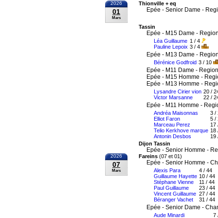
2026
Thionville + eq
Epée - Senior Dame - Reg
01
Mars
Tassin
Epée - M15 Dame - Region
Léa Guillaume
1 / 4
Pauline Lepoix
3 / 4
Epée - M13 Dame - Region
Bérénice Godfroid
3 / 10
Epée - M11 Dame - Region
Epée - M15 Homme - Regi
Epée - M13 Homme - Regi
Lysandre Cirier vion
20 / 2
Victor Marsanne
22 / 2
Epée - M11 Homme - Regi
Andréa Maisonnas
3 /
Elliot Faron
5 /
Marceau Perez
17 
Telio Kerkhove marque
18 
Antonin Desbos
19 
Dijon Tassin
Epée - Senior Homme - Re
2026
Fareins
(07 et 01)
Epée - Senior Homme - Ch
07
Alexis Para
4 / 44
Mars
Guillaume Hayette
10 / 44
Stéphane Vienne
11 / 44
Paul Guillaume
23 / 44
Vincent Guillaume
27 / 44
Béranger Vachet
31 / 44
Epée - Senior Dame - Cha
Aude Minardi
7 