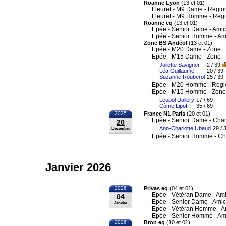
Roanne Lyon
(13 et 01)
Fleuret - M9 Dame - Regio
Fleuret - M9 Homme - Reg
Roanne eq
(13 et 01)
Epée - Senior Dame - Amic
Epée - Senior Homme - Am
Zone BS Andéol
(13 et 01)
Epée - M20 Dame - Zone
Epée - M15 Dame - Zone
Juliette Savigner
2 / 39
Léa Guillaume
20 / 39
Suzanne Rouberol
25 / 39
Epée - M20 Homme - Regi
Epée - M15 Homme - Zone
Leopol Dallery
17 / 69
Côme Lipoff
35 / 69
2025
France N1 Paris
(20 et 01)
Epée - Senior Dame - Cha
20
Ann-Charlotte Ubaud
29 / 
Décembre
Epée - Senior Homme - Ch
Janvier 2026
2026
Privas eq
(04 et 01)
Epée - Vétéran Dame - Ami
04
Epée - Senior Dame - Amic
Janvier
Epée - Vétéran Homme - A
Epée - Senior Homme - Am
2026
Bron eq
(10 et 01)