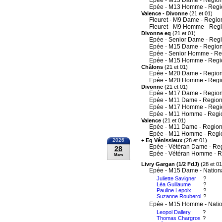
Epée - M13 Dame - Region
Epée - M13 Homme - Regi
Valence - Divonne
(21 et 01)
Fleuret - M9 Dame - Regio
Fleuret - M9 Homme - Reg
Divonne eq
(21 et 01)
Epée - Senior Dame - Reg
Epée - M15 Dame - Region
Epée - Senior Homme - Re
Epée - M15 Homme - Regi
Châlons
(21 et 01)
Epée - M20 Dame - Region
Epée - M20 Homme - Regi
Divonne
(21 et 01)
Epée - M17 Dame - Region
Epée - M11 Dame - Region
Epée - M17 Homme - Regi
Epée - M11 Homme - Regi
Valence
(21 et 01)
Epée - M11 Dame - Region
Epée - M11 Homme - Regi
2026
+ Eq Vénissieux
(28 et 01)
Epée - Vétéran Dame - Re
28
Epée - Vétéran Homme - R
Mars
Livry Gargan (1/2 FdJ)
(28 et 01
Epée - M15 Dame - Nation
Juliette Savigner
?
Léa Guillaume
?
Pauline Lepoix
?
Suzanne Rouberol
?
Epée - M15 Homme - Nati
Leopol Dallery
?
Thomas Chargros
?