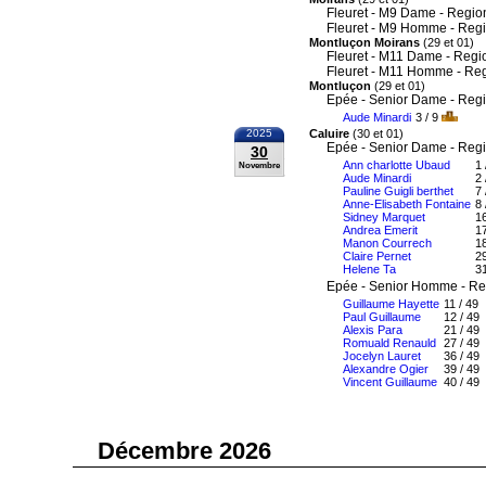
Fleuret - M9 Dame - Regio
Fleuret - M9 Homme - Reg
Montluçon Moirans
(29 et 01)
Fleuret - M11 Dame - Regi
Fleuret - M11 Homme - Re
Montluçon
(29 et 01)
Epée - Senior Dame - Reg
Aude Minardi
3 / 9
2025
Caluire
(30 et 01)
Epée - Senior Dame - Reg
30
Ann charlotte Ubaud
1 
Novembre
Aude Minardi
2 
Pauline Guigli berthet
7 
Anne-Elisabeth Fontaine
8 
Sidney Marquet
16
Andrea Emerit
17
Manon Courrech
18
Claire Pernet
29
Helene Ta
31
Epée - Senior Homme - Re
Guillaume Hayette
11 / 49
Paul Guillaume
12 / 49
Alexis Para
21 / 49
Romuald Renauld
27 / 49
Jocelyn Lauret
36 / 49
Alexandre Ogier
39 / 49
Vincent Guillaume
40 / 49
Décembre 2026