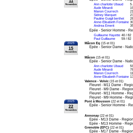
11
Ann charlotte Ubaud
5 
Novembre
Aude Minardi
19
Manon Courrech
21
Sidney Marquet
23
Pauline Guigli berthet
28
Anne-Elisabeth Fontaine
30
Andrea Emerit
35
Epée - Senior Homme - Re
Guillaume Hayette
40 / 82
Paul Guillaume
59 / 82
2025
Mâcon Eq
(15 et 01)
Epée - Senior Dame - Nati
15
Novembre
Mâcon
(15 et 01)
Epée - Senior Dame - Nati
Ann charlotte Ubaud
59
Aude Minardi
78
Manon Courrech
11
Anne-Elisabeth Fontaine
13
Valence - Volvic
(15 et 01)
Fleuret - M11 Dame - Regi
Fleuret - M9 Dame - Regio
Fleuret - M11 Homme - Re
Fleuret - M9 Homme - Reg
2025
Pont à Mousson
(22 et 01)
Epée - Senior Homme - Re
22
Novembre
Annonay
(22 et 01)
Epée - M13 Dame - Region
Epée - M13 Homme - Regi
Grenoble (EFC)
(22 et 01)
Epée - M17 Dame - Region