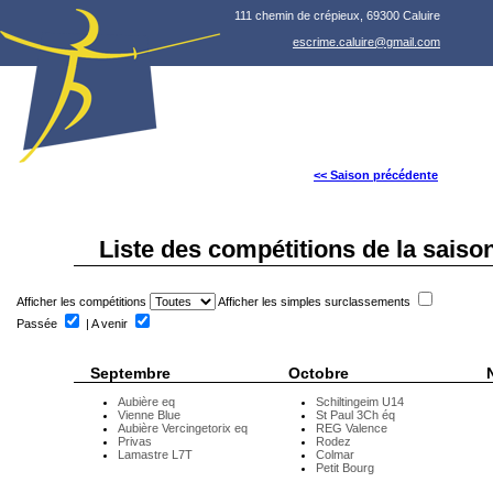
111 chemin de crépieux, 69300 Caluire
escrime.caluire@gmail.com
<< Saison précédente
Liste des compétitions de la saiso
Afficher les compétitions
Afficher les simples surclassements
Passée
| A venir
Septembre
Octobre
Aubière eq
Schiltingeim U14
Vienne Blue
St Paul 3Ch éq
Aubière Vercingetorix eq
REG Valence
Privas
Rodez
Lamastre L7T
Colmar
Petit Bourg