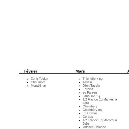
Février
Mars
A
Zone Toulon
Thionville + eq
Chaumont
Tassin
Montélimar
Dijon Tassin
Fareins
eq Fareins
Laon 1/2 EQ
1/2 France Eq Mantes la
Jolie
Chambéry
Chambéry eq
Eq Corbas
Corbas
1/2 France Eq Mantes la
Jolie
Valence Divonne