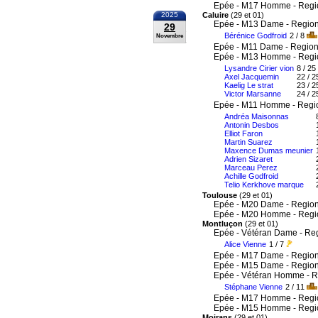
Epée - M17 Homme - Regi
2025
Caluire
(29 et 01)
Epée - M13 Dame - Region
29
Bérénice Godfroid
2 / 8
Novembre
Epée - M11 Dame - Region
Epée - M13 Homme - Regi
Lysandre Cirier vion
8 / 25
Axel Jacquemin
22 / 2
Kaelig Le strat
23 / 2
Victor Marsanne
24 / 2
Epée - M11 Homme - Regi
Andréa Maisonnas
Antonin Desbos
Elliot Faron
Martin Suarez
Maxence Dumas meunier
Adrien Sizaret
Marceau Perez
Achille Godfroid
Telio Kerkhove marque
Toulouse
(29 et 01)
Epée - M20 Dame - Region
Epée - M20 Homme - Regi
Montluçon
(29 et 01)
Epée - Vétéran Dame - Re
Alice Vienne
1 / 7
Epée - M17 Dame - Region
Epée - M15 Dame - Region
Epée - Vétéran Homme - R
Stéphane Vienne
2 / 11
Epée - M17 Homme - Regi
Epée - M15 Homme - Regi
Moirans
(29 et 01)