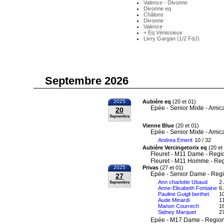
Valence - Divonne
Divonne eq
Châlons
Divonne
Valence
+ Eq Vénissieux
Livry Gargan (1/2 FdJ)
Septembre 2026
2025
Aubière eq
(20 et 01)
Epée - Senior Mixte - Amic
20
Septembre
Vienne Blue
(20 et 01)
Epée - Senior Mixte - Amic
Andrea Emerit
10 / 32
Aubière Vercingetorix eq
(20 et
Fleuret - M11 Dame - Regi
Fleuret - M11 Homme - Re
2025
Privas
(27 et 01)
Epée - Senior Dame - Reg
27
Ann charlotte Ubaud
2 
Septembre
Anne-Elisabeth Fontaine
6 
Pauline Guigli berthet
10
Aude Minardi
11
Manon Courrech
16
Sidney Marquet
27
Epée - M17 Dame - Region