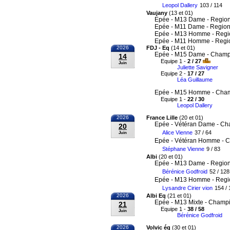
Leopol Dallery
103 / 114
Vaujany
(13 et 01)
Epée - M13 Dame - Region
Epée - M11 Dame - Region
Epée - M13 Homme - Regi
Epée - M11 Homme - Regi
2026
FDJ - Eq
(14 et 01)
Epée - M15 Dame - Champi
14
Equipe 1 -
2 / 27
Juin
Juliette Savigner
Equipe 2 -
17 / 27
Léa Guillaume
Epée - M15 Homme - Cham
Equipe 1 -
22 / 30
Leopol Dallery
2026
France Lille
(20 et 01)
Epée - Vétéran Dame - Ch
20
Alice Vienne
37 / 64
Juin
Epée - Vétéran Homme - C
Stéphane Vienne
9 / 83
Albi
(20 et 01)
Epée - M13 Dame - Region
Bérénice Godfroid
52 / 128
Epée - M13 Homme - Regi
Lysandre Cirier vion
154 / 
2026
Albi Eq
(21 et 01)
Epée - M13 Mixte - Champi
21
Equipe 1 -
38 / 58
Juin
Bérénice Godfroid
2026
Volvic éq
(30 et 01)