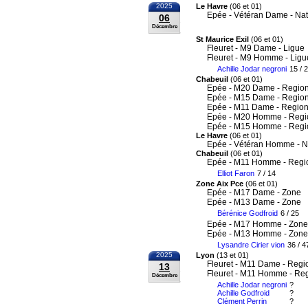
2025
Le Havre
(06 et 01)
Epée - Vétéran Dame - Nat
06
Décembre
St Maurice Exil
(06 et 01)
Fleuret - M9 Dame - Ligue
Fleuret - M9 Homme - Ligu
Achille Jodar negroni
15 / 
Chabeuil
(06 et 01)
Epée - M20 Dame - Region
Epée - M15 Dame - Region
Epée - M11 Dame - Region
Epée - M20 Homme - Regi
Epée - M15 Homme - Regi
Le Havre
(06 et 01)
Epée - Vétéran Homme - N
Chabeuil
(06 et 01)
Epée - M11 Homme - Regi
Elliot Faron
7 / 14
Zone Aix Pce
(06 et 01)
Epée - M17 Dame - Zone
Epée - M13 Dame - Zone
Bérénice Godfroid
6 / 25
Epée - M17 Homme - Zone
Epée - M13 Homme - Zone
Lysandre Cirier vion
36 / 4
2025
Lyon
(13 et 01)
Fleuret - M11 Dame - Regi
13
Fleuret - M11 Homme - Re
Décembre
Achille Jodar negroni
?
Achille Godfroid
?
Clément Perrin
?