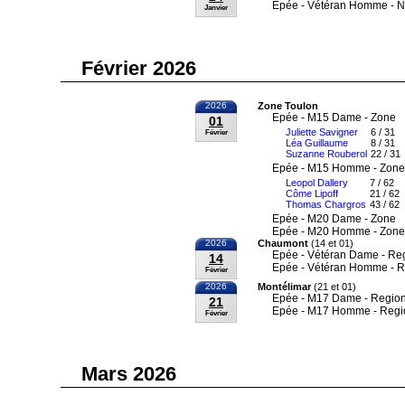
Epée - Vétéran Homme - N
Janvier
Février 2026
2026
Zone Toulon
Epée - M15 Dame - Zone
01
Juliette Savigner
6 / 31
Février
Léa Guillaume
8 / 31
Suzanne Rouberol
22 / 31
Epée - M15 Homme - Zone
Leopol Dallery
7 / 62
Côme Lipoff
21 / 62
Thomas Chargros
43 / 62
Epée - M20 Dame - Zone
Epée - M20 Homme - Zone
2026
Chaumont
(14 et 01)
Epée - Vétéran Dame - Re
14
Epée - Vétéran Homme - R
Février
2026
Montélimar
(21 et 01)
Epée - M17 Dame - Region
21
Epée - M17 Homme - Regi
Février
Mars 2026