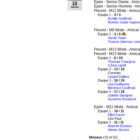
Epée - Senior Dame - Amic
10
Epée - Senior Homme - Am
Janvier
Fleuret - M11 Mixte - Amica
Equipe 1 -
4 / 4
Achille Godfroid
Roméo Jodar negron
Fleuret - M9 Mixte - Amical
Equipe 1 -
3 / 5
Sarah Taam
Ysaora Libersac cos
Fleuret - M13 Mixte - Amica
Fleuret - M15 Mixte - Amica
Equipe 1 -
6 / 19
Thomas Chargros
Côme Lipoff
Equipe 2 -
13 / 19
Corentin
Leopol Dallery
Equipe 3 -
16 / 19
Léa Guillaume
Bérénice Godfroid
Equipe 4 -
17 / 19
Juliette Savigner
Suzanne Rouberol
Epée - M11 Mixte - Amical
Equipe 1 -
10 / 11
Elliot Faron
Léo-Paul
Equipe 2 -
11 / 11
Antonin Desbos
Adrien Sizaret
Monaco
(10 et 01)