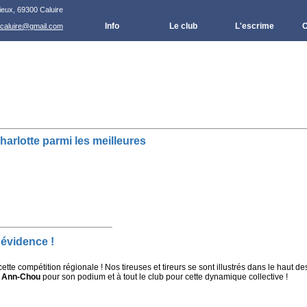
ieux, 69300 Caluire
Info
Le club
L'escrime
C
.caluire@gmail.com
arlotte parmi les meilleures
n évidence !
cette compétition régionale ! Nos tireuses et tireurs se sont illustrés dans le haut 
à
Ann-Chou
pour son podium et à tout le club pour cette dynamique collective !