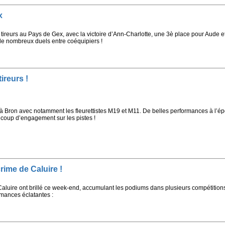
x
tireurs au Pays de Gex, avec la victoire d’Ann-Charlotte, une 3è place pour Aude e
e nombreux duels entre coéquipiers !
ireurs !
 Bron avec notamment les fleurettistes M19 et M11. De belles performances à l’é
ucoup d’engagement sur les pistes !
rime de Caluire !
 Caluire ont brillé ce week-end, accumulant les podiums dans plusieurs compétitions 
ormances éclatantes :