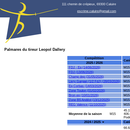
111 chemin de crépieux, 69300 Caluire
escrime.caluire@gmail.com
Palmares du tireur Leopol Dallery
Compétition
Cat
2025 / 2026
FDJ - Eq (14/06/2026)
M15
FDJ (13/06/2026)
M15
Champ dep (31/05/2026)
M15
Livry Gargan (1/2 FdJ) (28/03/2026)
M15
Eq Corbas (14/03/2026)
M15
Zone Toulon (01/02/2026)
M15
Bron eq (10/01/2026)
M15
Zone BS Andéol (13/12/2025)
M15
REG Valence (11/10/2025)
M15
45.1
Moyenne de la saison
M15
406.
Podiu
2024 / 2025
Cat
66.6