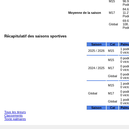
M15
96.9
Podiu
84.6
Moyenne de la saison
M17
11.2
Podiu
69.6
Global
108.
Podiu
Récapitulatif des saisons sportives
Saison
Cat
Palm
1 pod
2025 / 2026
M15
0 vict
0 pod
M15
0 vict
0 pod
2024 / 2025
M17
0 vict
0 pod
Global
0 vict
1 pod
M15
0 vict
0 pod
Global
M17
0 vict
1 pod
Global
0 vict
Saison
Cat
Palm
Tous les tireurs
Classements
Texte palmares