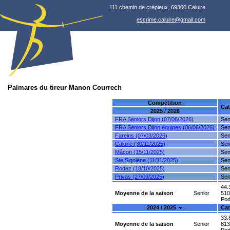
111 chemin de crépieux, 69300 Caluire
escrime.caluire@gmail.com
Palmares du tireur Manon Courrech
Compétition
Cat
2025 / 2026
FRA Séniors Dijon (07/06/2026)
Sen
FRA Séniors Dijon équipes (06/06/2026)
Sen
Fareins (07/03/2026)
Sen
Caluire (30/11/2025)
Sen
Mâcon (15/11/2025)
Sen
Ste Sigolène (11/11/2025)
Sen
Rodez (18/10/2025)
Sen
Privas (27/09/2025)
Sen
44.
Moyenne de la saison
Senior
510
Podi
2024 / 2025
Cat
33.
Moyenne de la saison
Senior
813
Podi