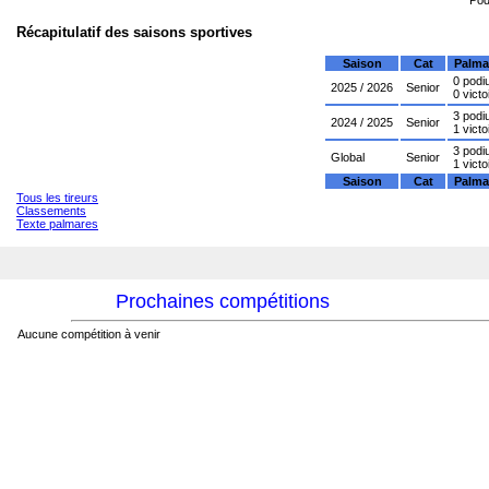
Récapitulatif des saisons sportives
Saison
Cat
Palma
0 pod
2025 / 2026
Senior
0 victo
3 pod
2024 / 2025
Senior
1 victo
3 pod
Global
Senior
1 victo
Saison
Cat
Palma
Tous les tireurs
Classements
Texte palmares
Prochaines compétitions
Aucune compétition à venir