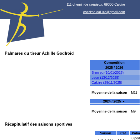
111 chemin de crépieux, 69300 Caluire
escrime.caluire@gmail.com
Palmares du tireur Achille Godfroid
Compétition
2025 / 2026
Bron eq (10/01/2026)
Lyon (13/12/2025)
Caluire (29/11/2025)
Moyenne de la saison
M11
2024 / 2025
Moyenne de la saison
M9
Récapitulatif des saisons sportives
Saison
Cat
Palm
0 po