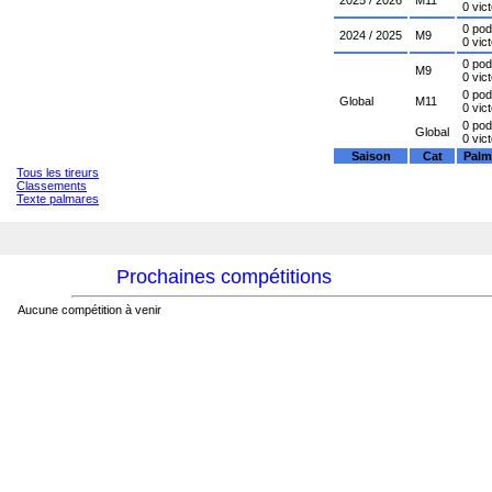
2025 / 2026
M11
0 vic
0 po
2024 / 2025
M9
0 vic
0 po
M9
0 vic
0 po
Global
M11
0 vic
0 po
Global
0 vic
Saison
Cat
Palm
Tous les tireurs
Classements
Texte palmares
Prochaines compétitions
Aucune compétition à venir