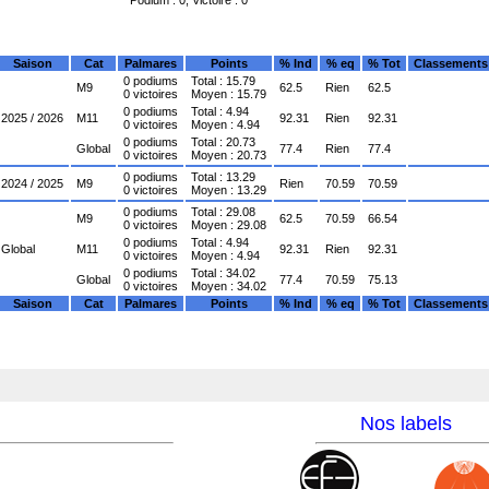
Saison
Cat
Palmares
Points
% Ind
% eq
% Tot
Classements
0 podiums
Total : 15.79
M9
62.5
Rien
62.5
0 victoires
Moyen : 15.79
0 podiums
Total : 4.94
2025 / 2026
M11
92.31
Rien
92.31
0 victoires
Moyen : 4.94
0 podiums
Total : 20.73
Global
77.4
Rien
77.4
0 victoires
Moyen : 20.73
0 podiums
Total : 13.29
2024 / 2025
M9
Rien
70.59
70.59
0 victoires
Moyen : 13.29
0 podiums
Total : 29.08
M9
62.5
70.59
66.54
0 victoires
Moyen : 29.08
0 podiums
Total : 4.94
Global
M11
92.31
Rien
92.31
0 victoires
Moyen : 4.94
0 podiums
Total : 34.02
Global
77.4
70.59
75.13
0 victoires
Moyen : 34.02
Saison
Cat
Palmares
Points
% Ind
% eq
% Tot
Classements
Nos labels