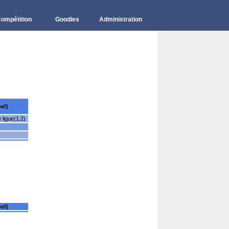
ompétition
Goodies
Administration
ef)
ligue(1.2)
ef)