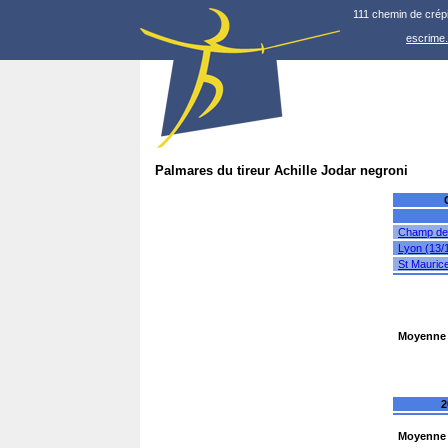
111 chemin de crép
escrime
Palmares du tireur Achille Jodar negroni
Champ dep
Lyon (13/
St Maurice
Moyenne 
2
Moyenne 