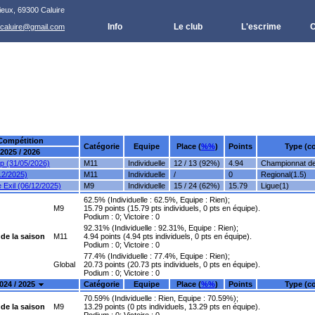
ieux, 69300 Caluire
Info
Le club
L'escrime
C
.caluire@gmail.com
Compétition
Catégorie
Equipe
Place (
%%
)
Points
Type (co
2025 / 2026
 (31/05/2026)
M11
Individuelle
12 / 13 (92%)
4.94
Championnat de 
12/2025)
M11
Individuelle
/
0
Regional(1.5)
 Exil (06/12/2025)
M9
Individuelle
15 / 24 (62%)
15.79
Ligue(1)
62.5% (Individuelle : 62.5%, Equipe : Rien);
M9
15.79 points (15.79 pts individuels, 0 pts en équipe).
Podium : 0; Victoire : 0
92.31% (Individuelle : 92.31%, Equipe : Rien);
de la saison
M11
4.94 points (4.94 pts individuels, 0 pts en équipe).
Podium : 0; Victoire : 0
77.4% (Individuelle : 77.4%, Equipe : Rien);
Global
20.73 points (20.73 pts individuels, 0 pts en équipe).
Podium : 0; Victoire : 0
024 / 2025
Catégorie
Equipe
Place (
%%
)
Points
Type (co
70.59% (Individuelle : Rien, Equipe : 70.59%);
de la saison
M9
13.29 points (0 pts individuels, 13.29 pts en équipe).
Podium : 0; Victoire : 0