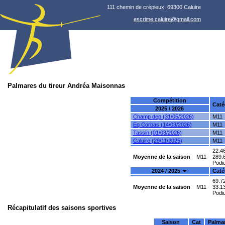
111 chemin de crépieux, 69300 Caluire
escrime.caluire@gmail.com
Palmares du tireur Andréa Maisonnas
Compétition
Caté
2025 / 2026
Champ dep (31/05/2026)
M11
Eq Corbas (14/03/2026)
M11
Tassin (01/03/2026)
M11
Caluire (29/11/2025)
M11
22.46
Moyenne de la saison
M11
289.6
Podiu
2024 / 2025
Caté
69.72
Moyenne de la saison
M11
33.13
Podiu
Récapitulatif des saisons sportives
Saison
Cat
Palma