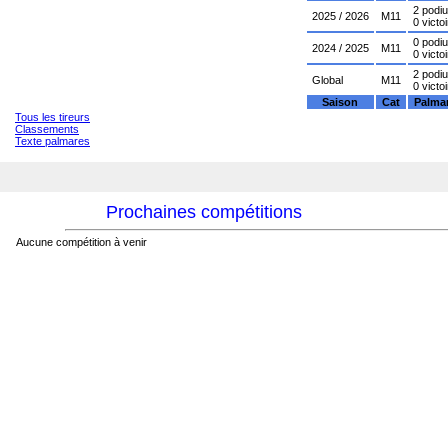
2 podi
2025 / 2026
M11
0 victo
0 podi
2024 / 2025
M11
0 victo
2 podi
Global
M11
0 victo
Saison
Cat
Palma
Tous les tireurs
Classements
Texte palmares
Prochaines compétitions
Aucune compétition à venir