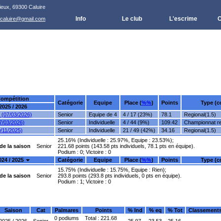
ieux, 69300 Caluire
Info
Le club
L'escrime
C
.caluire@gmail.com
ompétition
Catégorie
Equipe
Place (
%%
)
Points
Type (c
2025 / 2026
 (07/03/2026)
Senior
Equipe de 4
4 / 17 (23%)
78.1
Regional(1.5)
7/03/2026)
Senior
Individuelle
4 / 44 (9%)
109.42
Championnat re
0/11/2025)
Senior
Individuelle
21 / 49 (42%)
34.16
Regional(1.5)
25.16% (Individuelle : 25.97%, Equipe : 23.53%);
e la saison
Senior
221.68 points (143.58 pts individuels, 78.1 pts en équipe).
Podium : 0; Victoire : 0
024 / 2025
Catégorie
Equipe
Place (
%%
)
Points
Type (c
15.75% (Individuelle : 15.75%, Equipe : Rien);
e la saison
Senior
293.8 points (293.8 pts individuels, 0 pts en équipe).
Podium : 1; Victoire : 0
Saison
Cat
Palmares
Points
% Ind
% eq
% Tot
Classement
0 podiums
Total : 221.68