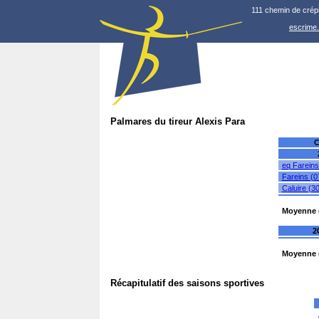
111 chemin de crép
escrime
Palmares du tireur Alexis Para
C
eq Fareins
Fareins (0
Caluire (3
Moyenne d
2
Moyenne d
Récapitulatif des saisons sportives