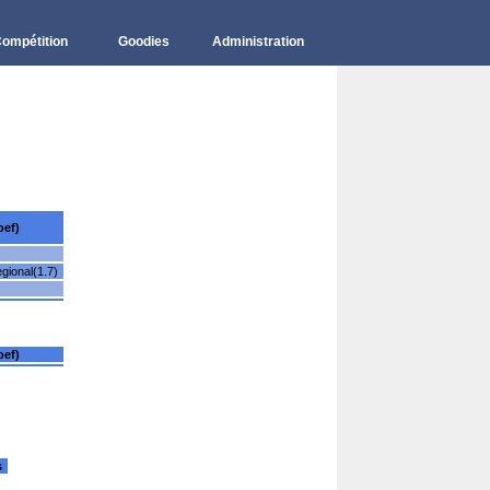
ompétition
Goodies
Administration
oef)
gional(1.7)
oef)
s