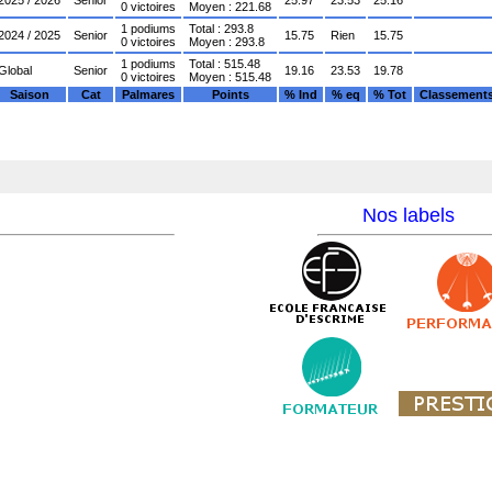
2025 / 2026
Senior
25.97
23.53
25.16
0 victoires
Moyen : 221.68
1 podiums
Total : 293.8
2024 / 2025
Senior
15.75
Rien
15.75
0 victoires
Moyen : 293.8
1 podiums
Total : 515.48
Global
Senior
19.16
23.53
19.78
0 victoires
Moyen : 515.48
Saison
Cat
Palmares
Points
% Ind
% eq
% Tot
Classement
Nos labels