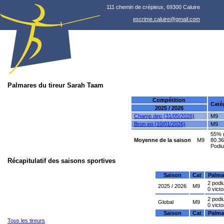
111 chemin de crépieux, 69300 Caluire
escrime.caluire@gmail.com
Palmares du tireur Sarah Taam
Compétition
Caté
2025 / 2026
Champ dep (31/05/2026)
M9
Bron eq (10/01/2026)
M9
55% (
Moyenne de la saison
M9
80.36
Podium
Récapitulatif des saisons sportives
Saison
Cat
Palma
2 pod
2025 / 2026
M9
0 victo
2 pod
Global
M9
0 victo
Saison
Cat
Palma
Tous les tireurs