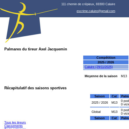
111 chemin de crépieux, 69300 Caluire
escrime.caluire@gmail.com
Palmares du tireur Axel Jacquemin
Compétition
2025 / 2026
Caluire (29/11/2025)
Moyenne de la saison
M13
Récapitulatif des saisons sportives
Saison
Cat
Palm
0 pod
2025 / 2026
M13
0 vict
0 pod
Global
M13
0 vict
Saison
Cat
Palm
Tous les tireurs
Classements